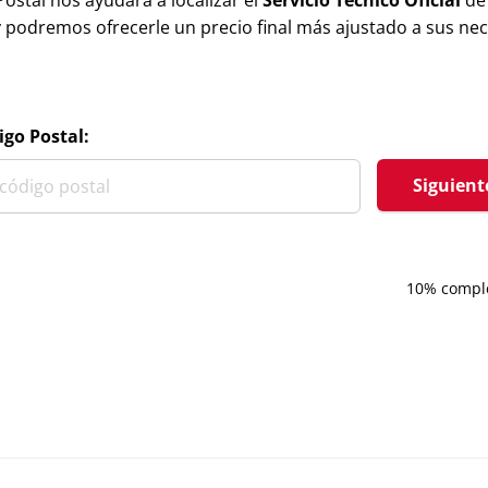
ostal nos ayudará a localizar el
Servicio Técnico Oficial
d
 podremos ofrecerle un precio final más ajustado a sus ne
igo Postal:
Siguient
10% compl