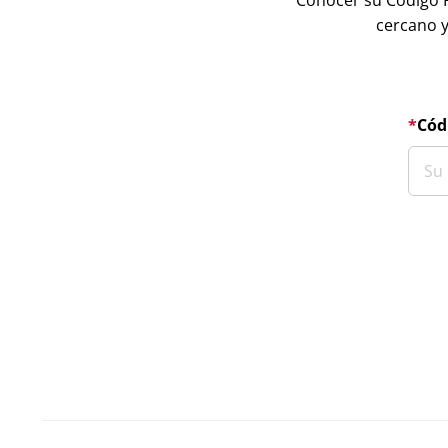
Conocer su Código P
cercano y
Cód