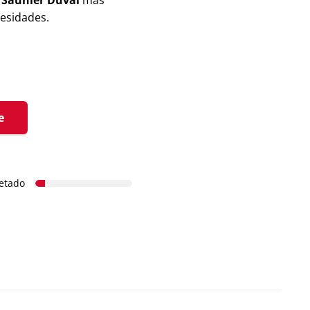
e
Saunier Duval
más
cesidades.
e
etado