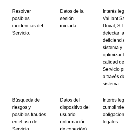
Resolver
Datos de la
Interés legít
posibles
sesión
Vaillant Saun
incidencias del
iniciada.
Duval, S.L.U
Servicio.
detectar las
deficiencias 
sistema y
optimizar la
calidad del
Servicio pre
a través del
sistema.
Búsqueda de
Datos del
Interés legíti
riesgos y
dispositivo del
cumplimiento
posibles fraudes
usuario
obligaciones
en el uso del
(información
legales.
Servicio.
de conexión)